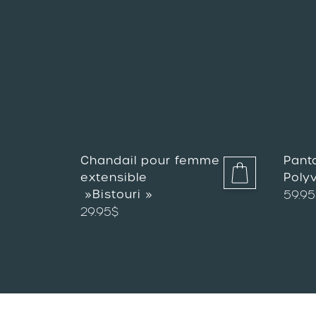
Chandail pour femme
Panta
extensible
Poly
»Bistouri »
59.95
29.95
$