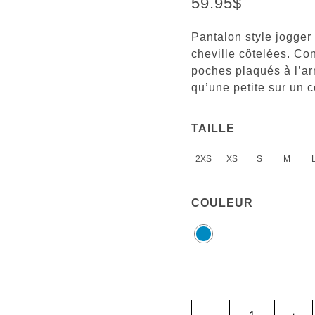
59.95
$
Pantalon style jogger
cheville côtelées. Con
poches plaqués à l’arr
qu’une petite sur un c
TAILLE
2XS
XS
S
M
COULEUR
quantité