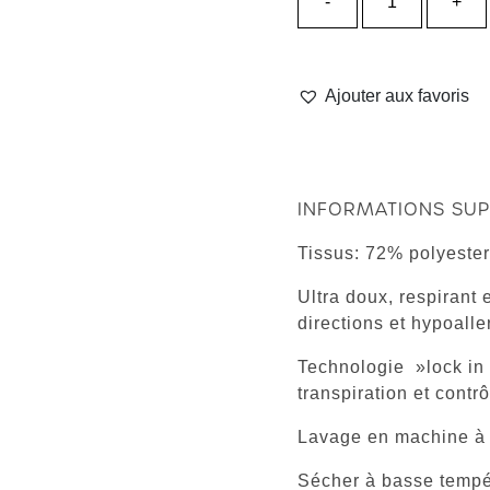
-
+
de
Pantalon
Bleu
Électrique
Ajouter aux favoris
-
Le
Polyvalent
INFORMATIONS SUP
Tissus: 72% polyeste
Ultra doux, respirant 
directions et hypoall
Technologie »lock in 
transpiration et contr
Lavage en machine à l
Sécher à basse tempé