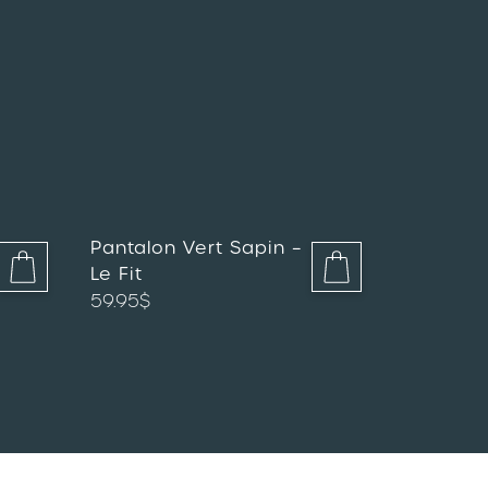
Pantalon Vert Sapin –
Le Fit
59.95
$