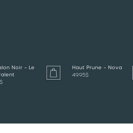
lon Noir – Le
Haut Prune – Nova
valent
49.95
$
$