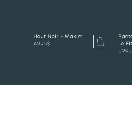
Haut Noir – Maxim
Pant
Le Fi
49.95
$
59.95