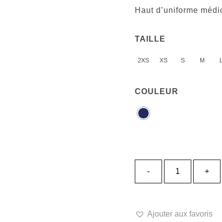
Haut d’uniforme médic
TAILLE
2XS
XS
S
M
COULEUR
quantité
-
+
de
Haut
Marine
-
Ajouter aux favoris