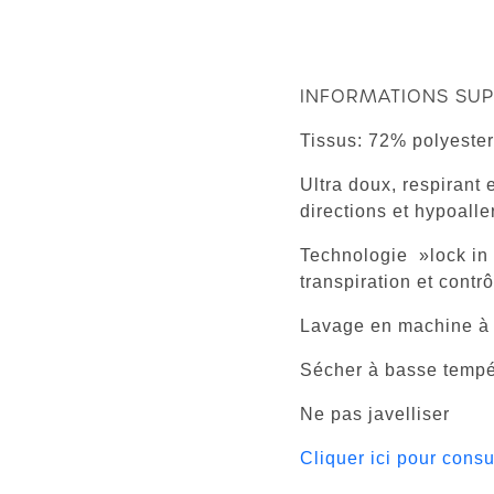
Maxim
INFORMATIONS SUP
Tissus: 72% polyeste
Ultra doux, respirant 
directions et hypoall
Technologie »lock in 
transpiration et contr
Lavage en machine à l
Sécher à basse tempé
Ne pas javelliser
Cliquer ici pour consu