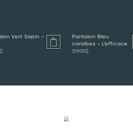
alon Vert Sapin –
Pantalon Bleu
t
caraïbes – L’efficace
$
59.95
$