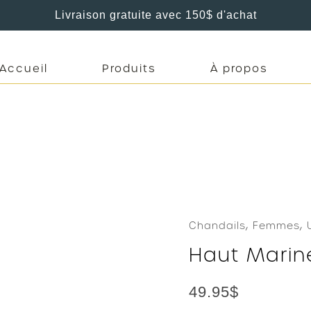
Livraison gratuite avec 150$ d'achat
Accueil
Produits
À propos
,
,
Chandails
Femmes
Haut Marin
49.95
$