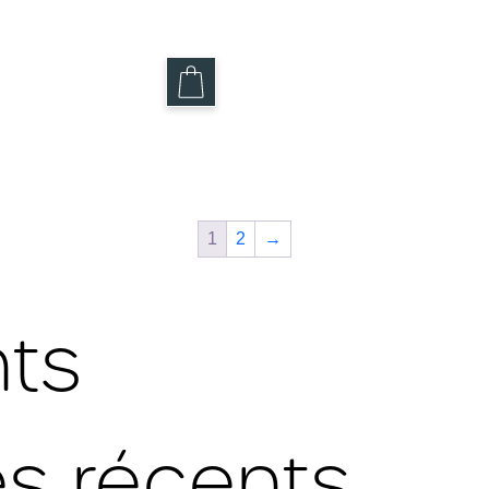
ki – Le Polyvalent
Pantalon Marine – Le 
59.95
$
1
2
→
nts
s récents