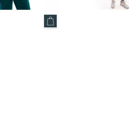
Sapin – Nova
Pantalon Bleu Électriq
Polyvalent
59.95
$