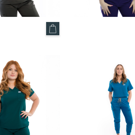
– Maxim
Haut Marine – Maxim
49.95
$