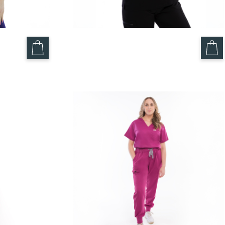
Haut Noir – Maxim
49.95
$