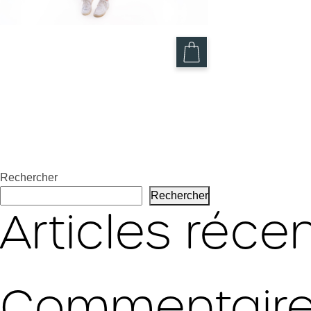
Pantalon Gomme Balloune – Le
Pantalon Ka
Fit
59.95
$
59.95
$
Rechercher
Rechercher
Articles réce
Commentaire