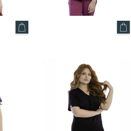
xim
Haut Fushia – Maxim
49.95
$