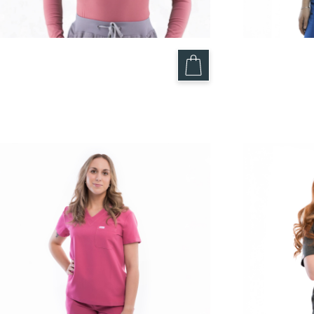
Chandail pour femme extensible
Haut Bleu 
»Bistouri »
49.95
$
29.95
$