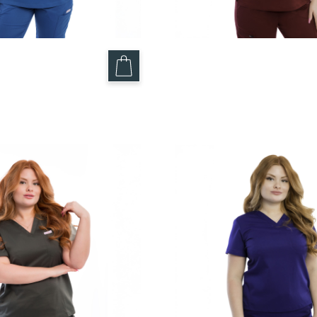
Électrique – Maxim
Haut Bourgogne – Ma
49.95
$