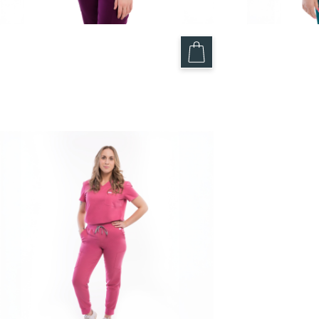
Haut Prune – Nova
Haut Vert 
49.95
$
49.95
$