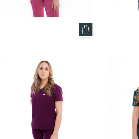
Haut Gomme Balloune – Nova
Haut Kaki 
49.95
$
49.95
$