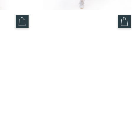
ue – Le
Pantalon fushia – Le Polyvalent
59.95
$